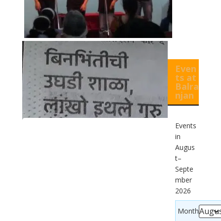
Even
ts at
Balra
njan
Events
in
Augus
t–
Septe
mber
2026
Month