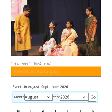
“ग्लोबल हार्मनी” – ‘चितळे मास्तर’
Events at Balranjan
Events in August–September 2026
Month
Year
M
T
W
T
F
S
S