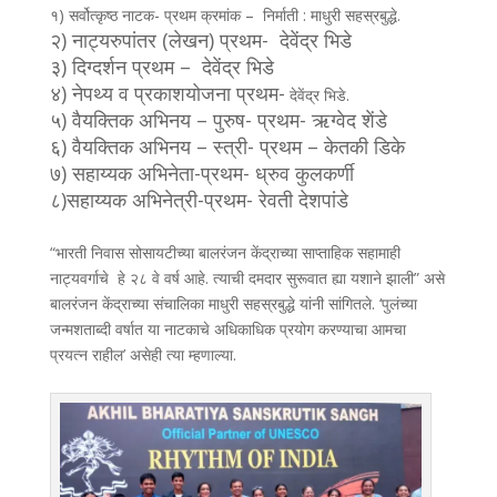
१) सर्वोत्कृष्ठ नाटक- प्रथम क्रमांक – निर्माती : माधुरी सहस्रबुद्धे.
२) नाट्यरुपांतर (लेखन) प्रथम- देवेंद्र भिडे
३) दिग्दर्शन प्रथम – देवेंद्र भिडे
४) नेपथ्य व प्रकाशयोजना प्रथम-
देवेंद्र भिडे.
५) वैयक्तिक अभिनय – पुरुष- प्रथम- ऋग्वेद शेंडे
६) वैयक्तिक अभिनय – स्त्री- प्रथम – केतकी डिके
७) सहाय्यक अभिनेता-प्रथम- ध्रुव कुलकर्णी
८)सहाय्यक अभिनेत्री-प्रथम- रेवती देशपांडे
“भारती निवास सोसायटीच्या बालरंजन केंद्राच्या साप्ताहिक सहामाही
नाट्यवर्गाचे हे २८ वे वर्ष आहे. त्याची दमदार सुरूवात ह्या यशाने झाली” असे
बालरंजन केंद्राच्या संचालिका माधुरी सहस्रबुद्धे यांनी सांगितले. ‘पुलंच्या
जन्मशताब्दी वर्षात या नाटकाचे अधिकाधिक प्रयोग करण्याचा आमचा
प्रयत्न राहील’ असेही त्या म्हणाल्या.