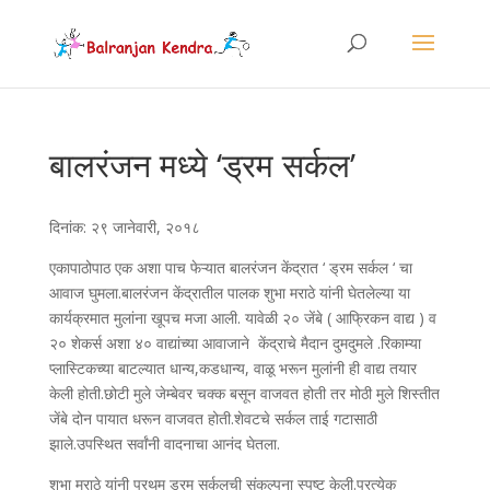
बालरंजन मध्ये ‘ड्रम सर्कल’
दिनांक: २९ जानेवारी, २०१८
एकापाठोपाठ एक अशा पाच फेऱ्यात बालरंजन केंद्रात ‘ ड्रम सर्कल ‘ चा
आवाज घुमला.बालरंजन केंद्रातील पालक शुभा मराठे यांनी घेतलेल्या या
कार्यक्रमात मुलांना खूपच मजा आली. यावेळी २० जेंबे ( आफ्रिकन वाद्य ) व
२० शेकर्स अशा ४० वाद्यांच्या आवाजाने केंद्राचे मैदान दुमदुमले .रिकाम्या
प्लास्टिकच्या बाटल्यात धान्य,कडधान्य, वाळू भरून मुलांनी ही वाद्य तयार
केली होती.छोटी मुले जेम्बेवर चक्क बसून वाजवत होती तर मोठी मुले शिस्तीत
जेंबे दोन पायात धरून वाजवत होती.शेवटचे सर्कल ताई गटासाठी
झाले.उपस्थित सर्वांनी वादनाचा आनंद घेतला.
शुभा मराठे यांनी प्रथम ड्रम सर्कलची संकल्पना स्पष्ट केली.प्रत्येक