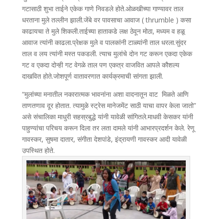
गटासाठी शुभा ताईने एकेक गाणे निवडले होते.ओळखीच्या गाण्यावर ताल
धरताना मुले तल्लीन झाली.जेंबे वर पावसाचा आवाज ( thrumble ) कसा
काढायचा ते मुले शिकली.ताईच्या हाताकडे लक्ष ठेवून मोठा, मध्यम व हळू
आवाज त्यांनी काढला.प्रेक्षक मुले व पालकांनी टाळ्यांनी ताल धरला.सुंदर
ताल व लय त्यांनी मस्त पकडली. त्याच मुलांचे दोन गट करून एकदा एकेक
गट व एकदा दोन्ही गट वेगळे ताल पण एकत्र वाजवित आपले कौशल्य
दाखवित होते.जोशपूर्ण वातावरणात कार्यक्रमाची सांगता झाली.
“मुलांच्या मनातील नकारात्मक भावनांना अशा वादनातून वाट मिळते आणि
ताणतणाव दूर होतात. त्यामुळे स्ट्रेस मानेजमेंट साठी याचा वापर केला जातो”
असे संचालिका माधुरी सहस्रबुद्धे यांनी यावेळी सांगितले.माधवी केसकर यांनी
पाहुण्यांचा परिचय करून दिला तर लता दामले यांनी आभारप्रदर्शन केले. रेणू
गावस्कर, सुषमा दातार, संगीता देशपांडे, इंद्रायणी गावस्कर आदी यावेळी
उपस्थित होते.