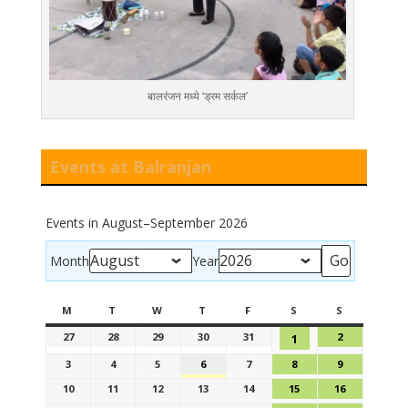
बालरंजन मध्ये ‘ड्रम सर्कल’
Events at Balranjan
Events in August–September 2026
Month
Year
M
T
W
T
F
S
S
27
28
29
30
31
2
1
3
4
5
6
7
8
9
10
11
12
13
14
15
16