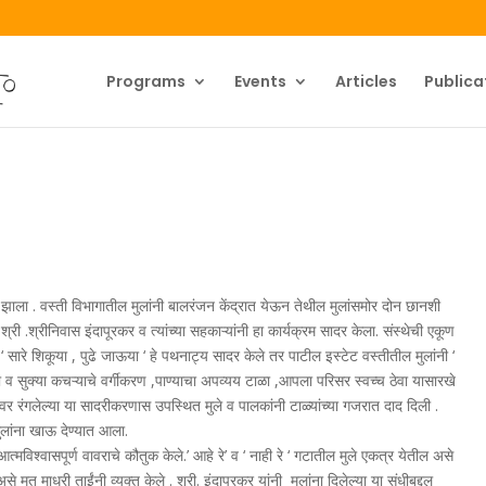
Programs
Events
Articles
Publica
 झाला . वस्ती विभागातील मुलांनी बालरंजन केंद्रात येऊन तेथील मुलांसमोर दोन छानशी
री .श्रीनिवास इंदापूरकर व त्यांच्या सहकाऱ्यांनी हा कार्यक्रम सादर केला. संस्थेची एकूण
ी ‘ सारे शिकूया , पुढे जाऊया ‘ हे पथनाट्य सादर केले तर पाटील इस्टेट वस्तीतील मुलांनी ‘
 व सुक्या कचऱ्याचे वर्गीकरण ,पाण्याचा अपव्यय टाळा ,आपला परिसर स्वच्च ठेवा यासारखे
ंचावर रंगलेल्या या सादरीकरणास उपस्थित मुले व पालकांनी टाळ्यांच्या गजरात दाद दिली .
 मुलांना खाऊ देण्यात आला.
त्मविश्वासपूर्ण वावराचे कौतुक केले.’ आहे रे’ व ‘ नाही रे ‘ गटातील मुले एकत्र येतील असे
 मत माधुरी ताईंनी व्यक्त केले . श्री. इंदापूरकर यांनी मुलांना दिलेल्या या संधीबद्दल