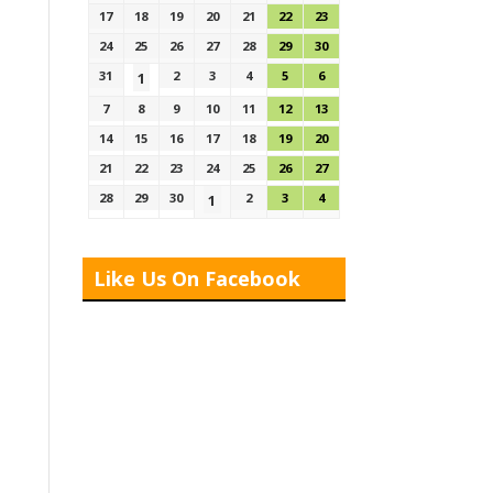
17
18
19
20
21
22
23
24
25
26
27
28
29
30
31
2
3
4
5
6
1
7
8
9
10
11
12
13
14
15
16
17
18
19
20
21
22
23
24
25
26
27
28
29
30
2
3
4
1
Like Us On Facebook