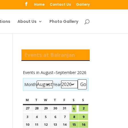
Home
Contact Us
Gallery
tions
About Us
Photo Gallery
Events at Balranjan
Events in August–September 2026
Month
Year
M
T
W
T
F
S
S
27
28
29
30
31
2
1
3
4
5
6
7
8
9
10
11
12
13
14
15
16