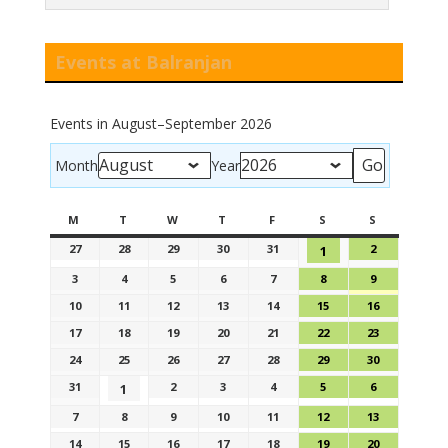
Events at Balranjan
Events in August–September 2026
Month
Year
M
T
W
T
F
S
S
27
28
29
30
31
2
1
3
4
5
6
7
8
9
10
11
12
13
14
15
16
17
18
19
20
21
22
23
24
25
26
27
28
29
30
31
2
3
4
5
6
1
7
8
9
10
11
12
13
14
15
16
17
18
19
20