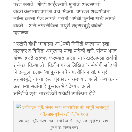
ठरत असते . गोष्टी आईक्ल्याने मुलांची शब्दसंपत्ती
वाढते.कल्पनाशक्तीला वाव मिळतो. चपखल शब्दयोजना
त्यांना करता येऊ लागते. मराठी भाषेची मुलांना गोडी लागते,
वाढते. ” असे नगरसेविका माधुरी सहस्रबुद्धे यावेळी
म्हणाल्या.
” स्टोरी बोधी “मोबाईल अॅपची निर्मिती करणाऱ्या इशा
पालकर व विनिता अग्रवाल यांचा यावेळी श्री. संजय भगत
यांच्या हस्ते सत्कार करण्यात आला .या स्टार्टअपला सर्वांनी
शुभेच्छा दिल्या.डॉ . दिलीप गरुड लिखित ‘ कर्मयोगी डॉ.ए पी
जे अब्दुल कलाम ‘या पुस्तकाचे नगरसेविका सौ. माधुरी
सहस्रबुद्धे यांच्या हस्ते प्रकाशन करण्यात आले. कथाकथन
करणाऱ्या सर्वाना हे पुस्तक भेट देण्यात आले.
समितीचे श्री. नारखेडेही यावेळी उपस्थित होते.
डावीकडून-श्री.-संजय-भगत-नगरसेविका-सौ.-माधुरी-सहस्रबुद्धे-श्री.-शाम-
भुर्के-व-डॉ.-दिलीप-गरुड