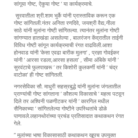
सांगूया गोष्ट, ऐकुया गोष्ट ‘ या कार्यक्रमाचे.
सुरवातीला श्री.शाम भुर्के यांनी प्रास्ताविक करून एक
गोष्ट सांगितली.नंतर अनिता रणदिवे, जयश्री वैद्य,नीला
साठे यांनी मुलांना गोष्टी सांगितल्या. त्यानंतर मुलांना गोष्टी
सांगण्यात हातखंडा असलेल्या , बालरंजन केंद्रातील ताईनी
विविध गोष्टी सांगून कार्यक्रमाची रंगत वाढविली.आशा
होनवाड यांनी ‘केसा एवढा बारीक मुलगा’ , प्रज्ञा गोवईकर
यांनी ‘ आरसा रडला,आरसा हसला’ , सीमा अंबिके यांनी ‘
सुरवंटाचे फुलपाखरू ‘ तर किशोरी कुलकर्णी यांनी ‘ चंद्र
वाटोळा’ ही गोष्ट सांगितली.
नगरसेविका सौ. माधुरी सहस्रबुद्धे यांनी मुलांना जंगलातील
प्राण्यांची गोष्ट सांगताना ‘ कौशल्य विकासाचे ‘ महत्व पटवून
दिले तर अश्विनी पळणीटकर यांनी ‘ कारगिल मधील
सैनिकाच्या ‘ सांगितलेल्या गोष्टीने उपस्थितांचे डोळे
पाणावले.लहानथोरांच्या प्रचंड प्रतिसादात कथाकथन रंगत
गेले.
” मुलांच्या भाषा विकासासाठी कथाकथन खूपच उपयुक्त